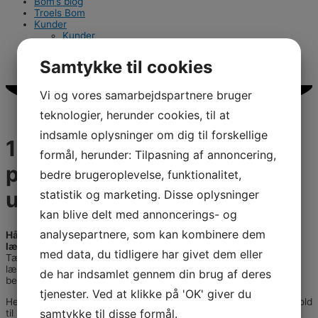
Bom’s blog
Troels Bom
Kunder
Kunder
Referencer
Partnere
Samtykke til cookies
Kontakt
Vi og vores samarbejdspartnere bruger
teknologier, herunder cookies, til at
indsamle oplysninger om dig til forskellige
18 springende punkter – tag
formål, herunder: Tilpasning af annoncering,
pulsen på jeres
bedre brugeroplevelse, funktionalitet,
undervisningskultur!
statistik og marketing. Disse oplysninger
kan blive delt med annoncerings- og
analysepartnere, som kan kombinere dem
Hånden på hjertet, hvor gode er I til at skabe effektive
læreprocesser med jeres interne undervisning?
med data, du tidligere har givet dem eller
Tænk hvis I kunne, lad os sige, fordoble såvel den umiddelbare
læring som effekten i praksis af undervisningen … Hvad ville det
de har indsamlet gennem din brug af deres
betyde for jeres virksomhed?
tjenester. Ved at klikke på 'OK' giver du
Her får du chancen for at teste jeres undervisningskvalitet i forhold
samtykke til disse formål.
til 18 ’springende punkter’, når det gælder at omsætte intern