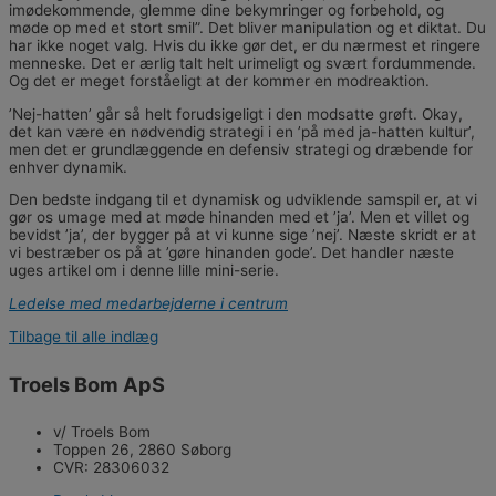
imødekommende, glemme dine bekymringer og forbehold, og
møde op med et stort smil”. Det bliver manipulation og et diktat. Du
har ikke noget valg. Hvis du ikke gør det, er du nærmest et ringere
menneske. Det er ærlig talt helt urimeligt og svært fordummende.
Og det er meget forståeligt at der kommer en modreaktion.
’Nej-hatten’ går så helt forudsigeligt i den modsatte grøft. Okay,
det kan være en nødvendig strategi i en ’på med ja-hatten kultur’,
men det er grundlæggende en defensiv strategi og dræbende for
enhver dynamik.
Den bedste indgang til et dynamisk og udviklende samspil er, at vi
gør os umage med at møde hinanden med et ’ja’. Men et villet og
bevidst ’ja’, der bygger på at vi kunne sige ’nej’. Næste skridt er at
vi bestræber os på at ’gøre hinanden gode’. Det handler næste
uges artikel om i denne lille mini-serie.
Ledelse med medarbejderne i centrum
Tilbage til alle indlæg
Troels Bom ApS
v/ Troels Bom
Toppen 26, 2860 Søborg
CVR: 28306032