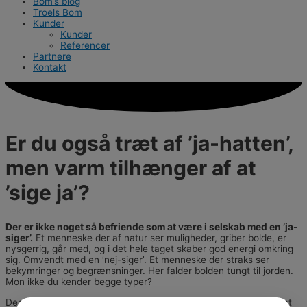
Bom’s blog
Troels Bom
Kunder
Kunder
Referencer
Partnere
Kontakt
Er du også træt af ’ja-hatten’,
men varm tilhænger af at
’sige ja’?
Der er ikke noget så befriende som at være i selskab med en ’ja-
siger’.
Et menneske der af natur ser muligheder, griber bolde, er
nysgerrig, går med, og i det hele taget skaber god energi omkring
sig. Omvendt med en ’nej-siger’. Et menneske der straks ser
bekymringer og begrænsninger. Her falder bolden tungt til jorden.
Mon ikke du kender begge typer?
Dermed ikke sagt at man bare kan vælge at ’sige ja’. Så let er det