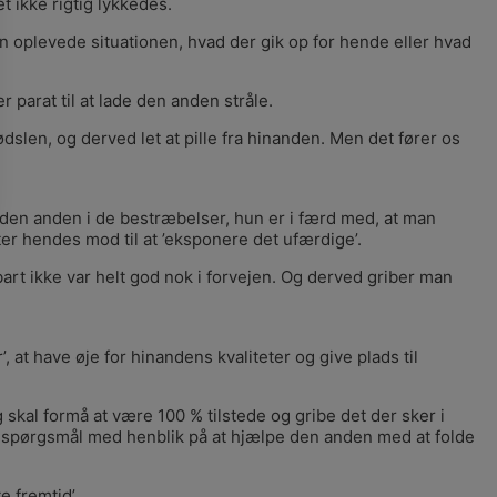
 ikke rigtig lykkedes.
hun oplevede situationen, hvad der gik op for hende eller hvad
 parat til at lade den anden stråle.
fødslen, og derved let at pille fra hinanden. Men det fører os
ke den anden i de bestræbelser, hun er i færd med, at man
ter hendes mod til at ’eksponere det ufærdige’.
rt ikke var helt god nok i forvejen. Og derved griber man
, at have øje for hinandens kvaliteter og give plads til
 skal formå at være 100 % tilstede og gribe det der sker i
rige spørgsmål med henblik på at hjælpe den anden med at folde
e fremtid’