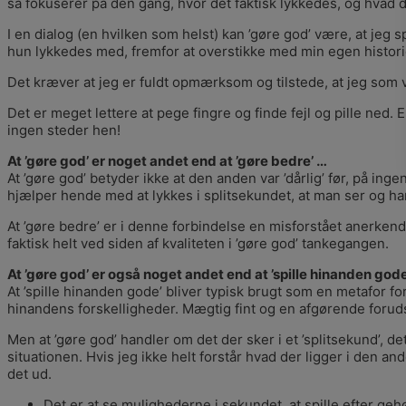
så fokuserer på den gang, hvor det faktisk lykkedes, og hvad d
I en dialog (en hvilken som helst) kan ’gøre god’ være, at jeg 
hun lykkedes med, fremfor at overstikke med min egen histori
Det kræver at jeg er fuldt opmærksom og tilstede, at jeg som vi
Det er meget lettere at pege fingre og finde fejl og pille ned. E
ingen steder hen!
At ’gøre god’ er noget andet end at ’gøre bedre’ …
At ’gøre god’ betyder ikke at den anden var ’dårlig’ før, på in
hjælper hende med at lykkes i splitsekundet, at man ser og har
At ’gøre bedre’ er i denne forbindelse en misforstået anerken
faktisk helt ved siden af kvaliteten i ’gøre god’ tankegangen.
At ’gøre god’ er også noget andet end at ’spille hinanden gode
At ’spille hinanden gode’ bliver typisk brugt som en metafor for
hinandens forskelligheder. Mægtig fint og en afgørende foruds
Men at ’gøre god’ handler om det der sker i et ’splitsekund’, d
situationen. Hvis jeg ikke helt forstår hvad der ligger i den 
det ud.
Det er at se mulighederne i sekundet, at spille efter geh