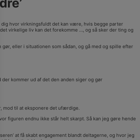
dre’
l dig hvor virkningsfuldt det kan være, hvis begge parter
 det virkelige liv kan det forekomme …, og så sker der ting og
 gør, eller i situationen som sådan, og gå med og spille efter
hvad der kommer ud af det den anden siger og gør
r, mod til at eksponere det ufærdige.
or figuren endnu ikke står helt skarpt. Så kan jeg gøre hende
viseren’ at få skabt engagement blandt deltagerne, og hvor jeg