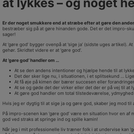
at lykkes – og noget he
Er der noget smukkere end at stræbe efter at gøre den anden p
bestræber sig på at gøre hinanden gode. Det er det impro-skuesp
sager!
At ’gøre god’ bygger ovenpå at ’sige ja’ (sidste uges artikel).
gehør. Skridtet videre er at ’gøre god’.
At ’gøre god’ handler om …
At se den andens intentioner og hjælpe hende til at lyk
Det der sker lige nu, i situationen, i et splitsekund … Li
At få øje på kimen der bærer succesen eller forandringen
At se og gøde det der virker eller det der er på vej til at 
At gøre god handler om total tilstedeværelse, ydmyghed 
Hvis jeg er dygtig til at sige ja og gøre god, skaber jeg mod t
På impro-scenen kan ’gøre god’ være en situation hvor en af m
god ved straks at springe ind og spille kamin!
Når jeg i mit professionelle liv træner folk i at undervise kan