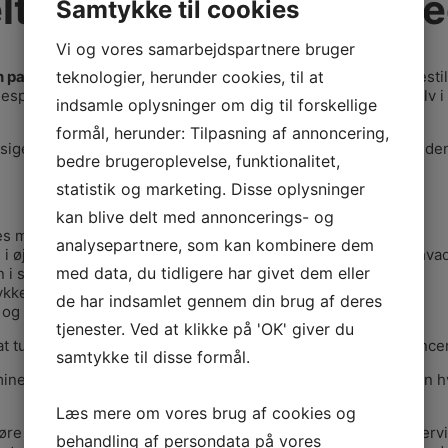
lt andet end at ’gøre be
Samtykke til cookies
Vi og vores samarbejdspartnere bruger
teknologier, herunder cookies, til at
art i et samspil ’god’
(hjælpe den anden til at lykkes)? Foresti
illere gør, og når det lykkes, så er der ikke et øje tørt. Selv i
indsamle oplysninger om dig til forskellige
formål, herunder: Tilpasning af annoncering,
 At sige ja handler om at fokusere på mulighederne i det den anden
bedre brugeroplevelse, funktionalitet,
statistik og marketing. Disse oplysninger
kan blive delt med annoncerings- og
kes med det
analysepartnere, som kan kombinere dem
ge i øjeblikket, hvor din reaktion og attitude er afgørende for, 
med data, du tidligere har givet dem eller
 i sig
lykkes
de har indsamlet gennem din brug af deres
og blik for hvad den anden er i færd med
tjenester. Ved at klikke på 'OK' giver du
il at turde omkring mig, mod til at eksperimentere og tage chance
samtykke til disse formål.
ine medspillere går på scenen og spiller skorstensfejer, men hv
Læs mere om vores brug af cookies og
 ’gøre god’ være en træningssituation, hvor det kniber for ’under
behandling af persondata på vores