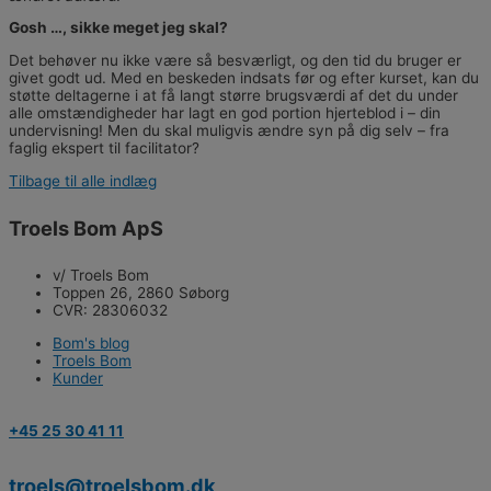
Gosh …, sikke meget jeg skal?
Det behøver nu ikke være så besværligt, og den tid du bruger er
givet godt ud. Med en beskeden indsats før og efter kurset, kan du
støtte deltagerne i at få langt større brugsværdi af det du under
alle omstændigheder har lagt en god portion hjerteblod i – din
undervisning! Men du skal muligvis ændre syn på dig selv – fra
faglig ekspert til facilitator?
Tilbage til alle indlæg
Troels Bom ApS
v/ Troels Bom
Toppen 26, 2860 Søborg
CVR: 28306032
Bom's blog
Troels Bom
Kunder
+45 25 30 41 11
troels@troelsbom.dk