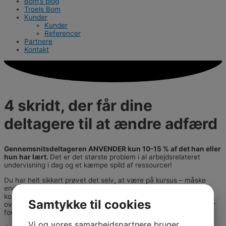
Bom’s blog
Troels Bom
Kunder
Kunder
Referencer
Partnere
Kontakt
4 skridt, der får dine
deltagere til at ændre adfærd
Gennemsnitsdeltageren ANVENDER kun 10-15 % af det han eller
hun har lært.
Det er det største problem i al arbejdsrelateret
undervisning i dag og et kæmpe spild af ressourcer!
Du har helt sikkert prøvet det selv, at være på kursus – måske
endda et rigtig spændende kursus – og så 14 dage efter kunne
konstatere, at det vist ikke ændrede alverden (hvis du
Samtykke til cookies
overhovedet skænker det en tanke). En række undersøgelser har
fortalt os at det er reglen, ikke undtagelsen. Desværre!
Vi og vores samarbejdspartnere bruger